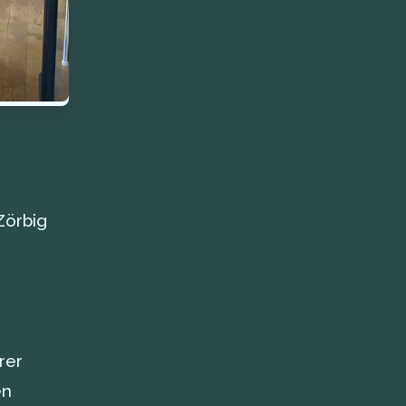
Zörbig
rer
en