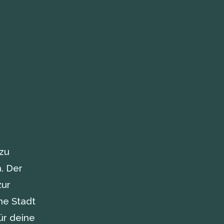
azu
. Der
zur
ne Stadt
ür deine