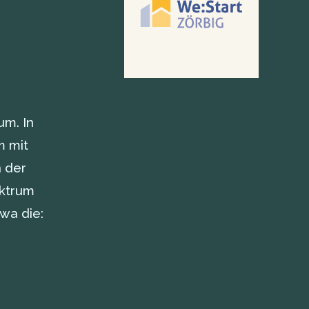
um. In
m mit
 der
ektrum
wa die: