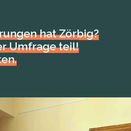
rungen hat Zörbig?
r Umfrage teil!
ten.